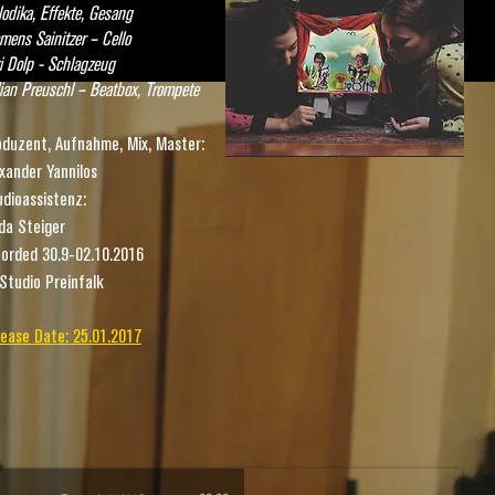
odika, Effekte, Gesang
mens Sainitzer – Cello
i Dolp - Schlagzeug
ian Preuschl – Beatbox, Trompete
oduzent, Aufnahme, Mix, Master:
xander Yannilos
dioassistenz:
da Steiger
corded 30.9-02.10.2016
Studio Preinfalk
lease Date: 25.01.2017