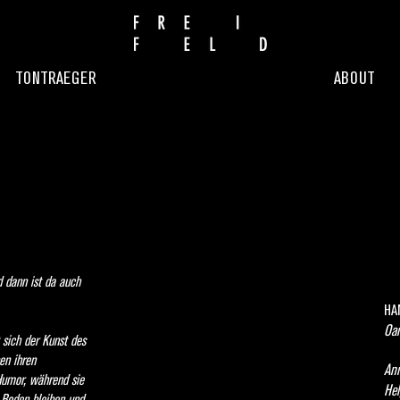
TONTRAEGER
ABOUT
dann ist da auch
HA
Oam
 sich der Kunst des
en ihren
Ann
Humor, während sie
Hel
 Boden bleiben und