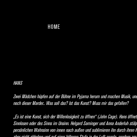
HOME
HANS
Zwei Mädchen hüpfen auf der Bühne im Pyjama herum und machen Musik, und 
noch dieser Marder.. Was soll das? Ist das Kunst? Muss mir das gefallen?
„Es ist eine Kunst, sich der Willenlosigkeit zu öffnen“ (John Cage). Hans öffnet
Sinnlosen oder des Sinns im Unsinn. Helgard Saminger und Anna Anderluh stülp
persönlichen Wahnsinn von innen nach außen und sublimieren ihn durch ihren 
aber nicht abheben und auf einer höheren Stufe in der Luft segeln, sondern am