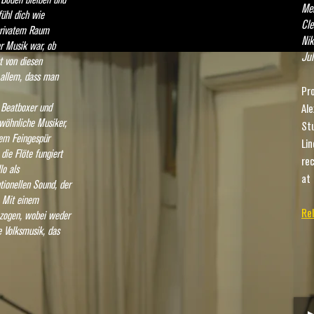
Mel
fühl dich wie
Cle
privatem Raum
Nik
er Musik war, ob
Jul
t von diesen
 allem, dass man
Pr
r Beatboxer und
Ale
ewöhnliche Musiker,
Stu
hem Feingespür
Lin
die Flöte fungiert
re
lo als
at 
tionellen Sound, der
 Mit einem
Re
ezogen, wobei weder
e Volksmusik, das