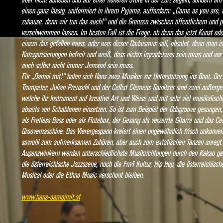
einen ganz lässig, uniformiert in ihrem Pyjama, auffordern: „Come as you are, 
zuhause, denn wir tun das auch!“ und die Grenzen zwischen öffentlichem und 
verschwimmen lassen. Im besten Fall ist die Frage, ob denn das jetzt Kunst od
einem das gefallen muss, oder was dieser Dadaismus soll, obsolet, denn man is
Kategorisierungen befreit und weiß, dass nichts irgendetwas sein muss und vor
auch selbst nicht immer Jemand sein muss.
Für „Oamoi mit!“ holen sich Hans zwei Musiker zur Unterstützung ins Boot. De
Trompeter, Julian Preuschl und der Cellist Clemens Sainitzer sind zwei außerg
welche ihr Instrument auf kreative Art und Weise und mit sehr viel musikalisc
abseits von Schablonen einsetzen. So ist zum Beispiel der Udugroove gesungen, 
als Fretless Bass oder als Flutebox, der Gesang als verzerrte Gitarre und das Cel
Groovemaschine. Das Vierergespann kreiert einen ungewöhnlich frisch unkonven
sowohl zum aufmerksamen Zuhören, aber auch zum extatischen Tanzen anregt.
Augenzwinkern werden unterschiedlichste Musikrichtungen durch den Kakao g
die österreichische Jazzszene, noch die Fm4 Kultur, Hip Hop, die österreichisch
Musical oder die Ethno Music verschont bleiben.
www.hans-oamoimit.at